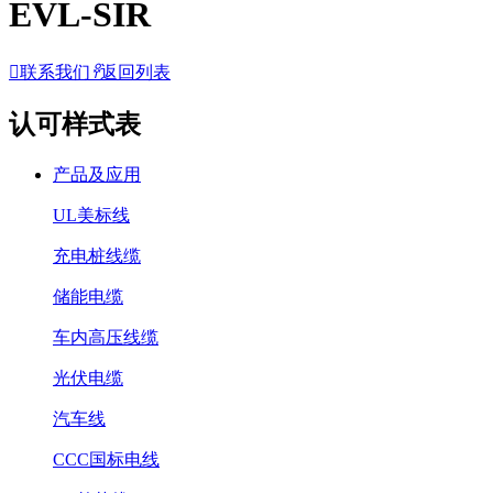
EVL-SIR

联系我们
𐃓
返回列表
认可样式表
产品及应用
UL美标线
充电桩线缆
储能电缆
车内高压线缆
光伏电缆
汽车线
CCC国标电线