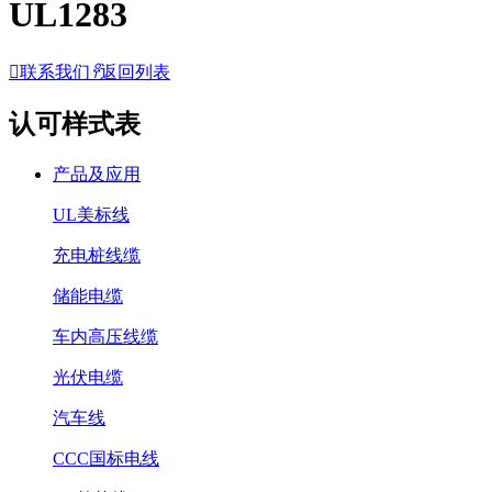
UL1283

联系我们
𐃓
返回列表
认可样式表
产品及应用
UL美标线
充电桩线缆
储能电缆
车内高压线缆
光伏电缆
汽车线
CCC国标电线