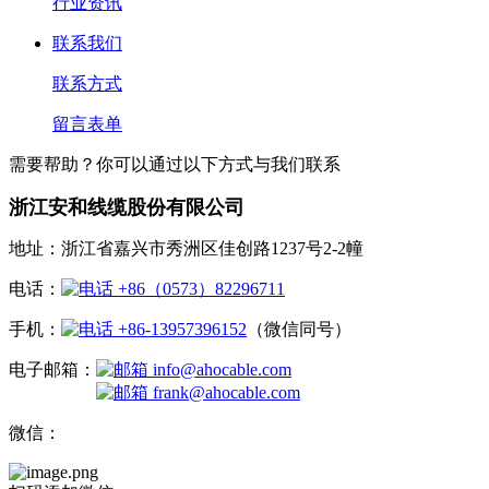
行业资讯
联系我们
联系方式
留言表单
需要帮助？你可以通过以下方式与我们联系
浙江安和线缆股份有限公司
地址：浙江省嘉兴市秀洲区佳创路1237号2-2幢
电话：
+86（0573）82296711
手机：
+86-13957396152
（微信同号）
电子邮箱：
info@ahocable.com
frank@ahocable.com
微信：