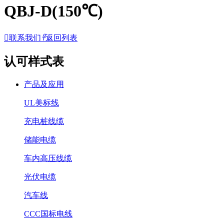
QBJ-D(150℃)

联系我们
𐃓
返回列表
认可样式表
产品及应用
UL美标线
充电桩线缆
储能电缆
车内高压线缆
光伏电缆
汽车线
CCC国标电线