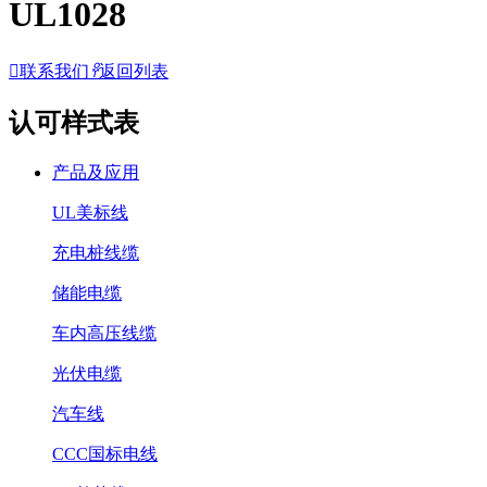
UL1028

联系我们
𐃓
返回列表
认可样式表
产品及应用
UL美标线
充电桩线缆
储能电缆
车内高压线缆
光伏电缆
汽车线
CCC国标电线