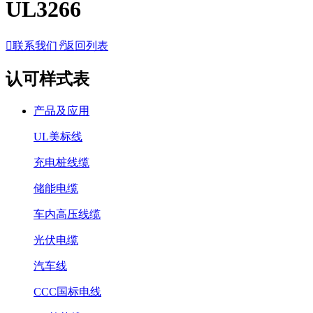
UL3266

联系我们
𐃓
返回列表
认可样式表
产品及应用
UL美标线
充电桩线缆
储能电缆
车内高压线缆
光伏电缆
汽车线
CCC国标电线