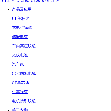
UL2576
UL2587
UL2919
UL21080
产品及应用
UL美标线
充电桩线缆
储能电缆
车内高压线缆
光伏电缆
汽车线
CCC国标电线
CE单芯线
机车线缆
电机接引线缆
关于安和